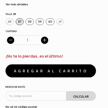
Ver más detalles
TALLE:
37
36
37
38
39
40
41
CANTIDAD
¡No te lo pierdas, es el último!
MEDIOS DE ENVÍO
CALCULAR
No sé mi código postal