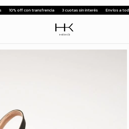
frencia
3 cuotas sin interés
Envíos a todo el país
10% off c