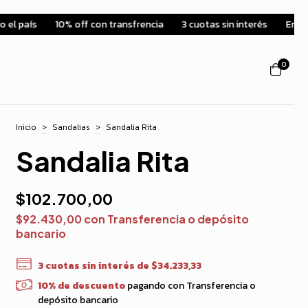
on transfrencia
3 cuotas sin interés
Envíos a todo el país
10
0
Inicio
>
Sandalias
>
Sandalia Rita
Sandalia Rita
$102.700,00
$92.430,00
con
Transferencia o depósito
bancario
3
cuotas sin interés de
$34.233,33
10% de descuento
pagando con Transferencia o
depósito bancario