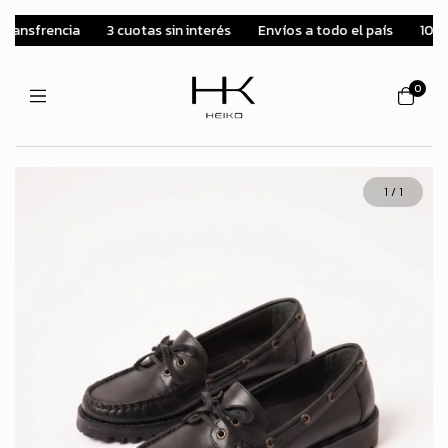
nsfrencia
3 cuotas sin interés
Envíos a todo el país
10% off
0
1
/
1